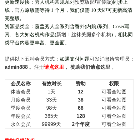
更新速度快：秀人机构常规系列
预览版(即宣传版)
同步上
线，官方原版需等待 1 个月，我们仅需 10 天即可更新高清
完整版。
资源品类全：覆盖秀人全系列含番外(
内购
)系列、Coser写
真、各大知名机构作品(
新增：丝袜美腿多个机构
)，相比同
类平台内容更丰富、更全面。
提供以下五种会员
方式：
如遇支付问题
可发消息给管理员：
admin888
。注册
请点这里
，
赞助我们请点这里
。
会员名称
有效时长
赞助
权限
体验会员
1天
12
可看全站图
月度会员
33天
38
可看全站图
季度会员
98天
68
可看全站图
年度会员
365天
128
可看全站图
永久会员
99999天
2个年度
可看全站图