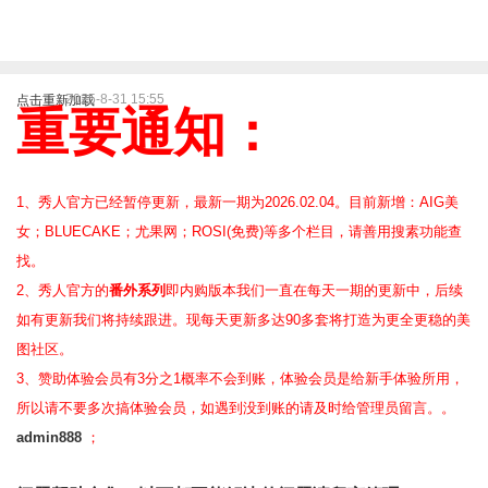
2025-8-31 15:55
点击重新加载
重要通知：
1、秀人官方已经暂停更新，最新一期为2026.02.04。目前新增：AIG美
女；BLUECAKE；尤果网；ROSI(免费)等
多个栏目，请善用搜素功能查
找。
2、
秀人官方的
番外系列
即内购版本我们一直在每天一期的更新中，后续
如有更新我们将持续跟进。现每天更新多达90多套将打造为更全更稳的美
图社区。
3、赞助体验会员
有3分之1概率不会到账，体验会员是给新手体验所用，
所以请不要多次搞体验会员，如遇到没到账的请及时给管理员留言。。
admin888
；