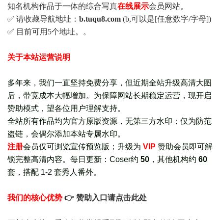
知名机构作品于一体的综合写真
在线展示
会员网站。
✅ 请收藏导航地址：
b.tuqu8.com
(b,可以是[任意数字/字母])
✅ 目前可用5个地址。。
关于本站运营说明
多年来，我们一直坚持免费分享，但近期全站升级高清大图
后，带宽成本大幅增加。为保障网站长期稳定运营，现开启
赞助模式，望各位用户理解支持。
全站所有作品均为官方原版资源，无第三方水印；仅为防范
盗链，会偶尔添加本站专属水印。
注册
会员仅可浏览宣传
预览版
；
升级为
VIP
赞助会员即可解
锁完整高清内容。每日更新：
Coser约
50
，其他机构约
60
套，
搭配 1-2 套秀人番外
。
我们的核心优势
👉 赞助入口请点击此处