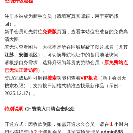
赞助升级流程
注册本站成为新手会员
（请填写真实邮箱，用于密码找
回）。
新手会员可先前往
免费版
页面，查看本站位您准备的免费高
清大图；
若无法查看图片，大概率是所在区域屏蔽了图片域名（尤其
江苏
、
安徽
地区），可切换导航地址中的备用地址访问。
请根据自身需求，选择升级为尊贵的赞助会员（
原免费站点
已无法正常访问
）。
赞助完成后即可解锁
搜索
功能和查看
VIP板块
（新手会员无
搜索权限），支持按日期格式精准查找最新作品（示例：
2025.12.17）。
特别说明
👉 赞助入口请点击此处
开通方式：因收款受限，如需开通永久会员，请在
1
小时内
扫码连续赞助
2
个年度会员，并留言给管理员
admin888
，